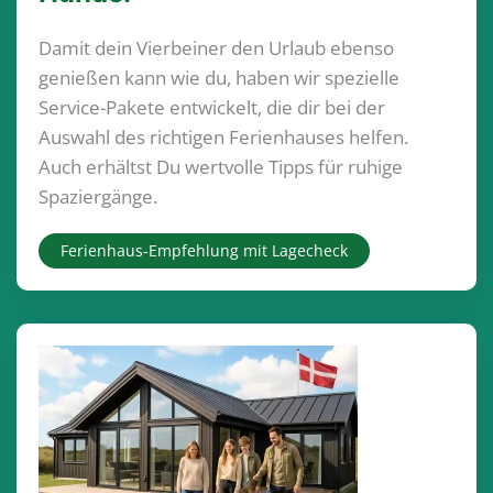
Damit dein Vierbeiner den Urlaub ebenso
genießen kann wie du, haben wir spezielle
Service-Pakete entwickelt, die dir bei der
Auswahl des richtigen Ferienhauses helfen.
Auch erhältst Du wertvolle Tipps für ruhige
Spaziergänge.
Ferienhaus-Empfehlung mit Lagecheck