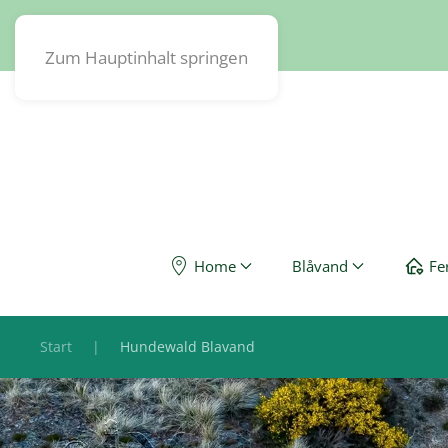
Blavand Strand – Discover – Nature
Zum Hauptinhalt springen
Home
Blåvand
Fe
Start
Hundewald Blavand