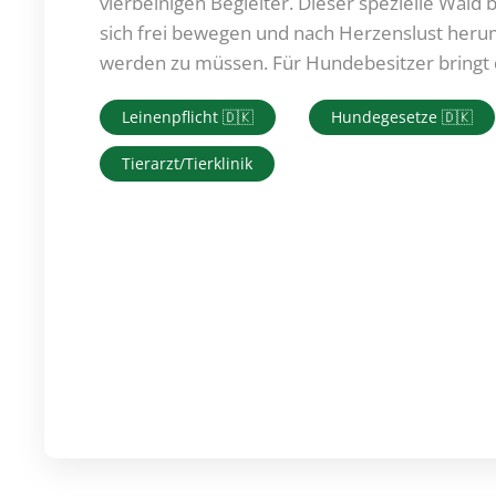
vierbeinigen Begleiter. Dieser spezielle Wald 
sich frei bewegen und nach Herzenslust heru
werden zu müssen. Für Hundebesitzer bringt di
Leinenpflicht 🇩🇰
Hundegesetze 🇩🇰
Tierarzt/Tierklinik