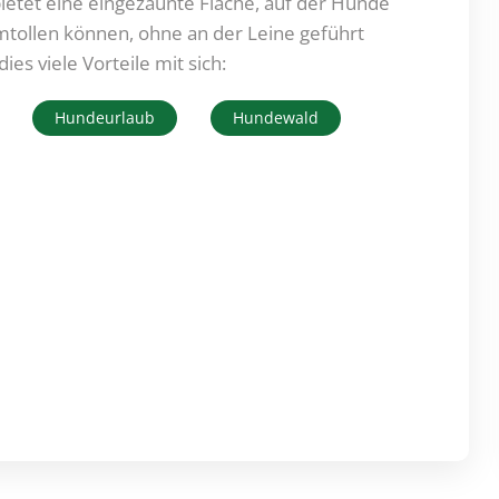
bietet eine eingezäunte Fläche, auf der Hunde
mtollen können, ohne an der Leine geführt
es viele Vorteile mit sich:
Hundeurlaub
Hundewald