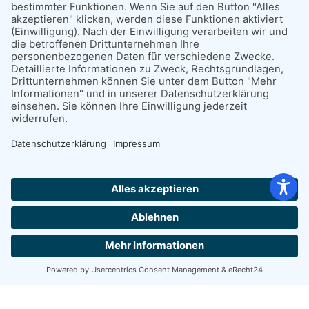
Hej, Hilfe-Spørgsmål?