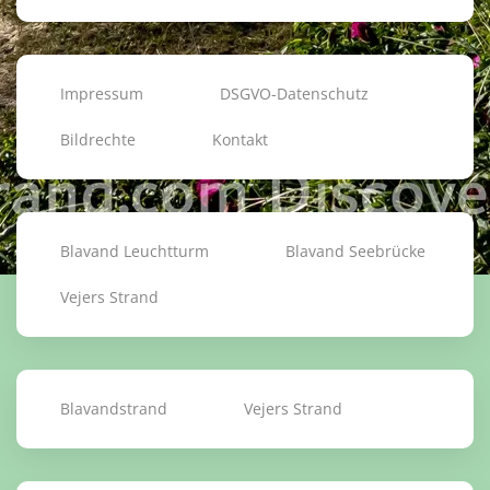
Impressum
DSGVO-Datenschutz
Bildrechte
Kontakt
Blavand Leuchtturm
Blavand Seebrücke
Vejers Strand
Blavandstrand
Vejers Strand