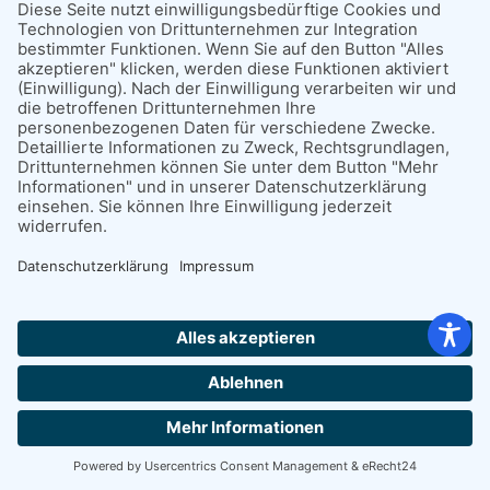
gespeichert. Diese Daten geben wir nicht ohne Ihre
Einwilligung weiter.
Die Verarbeitung dieser Daten erfolgt auf Grundlage
von Art. 6 Abs. 1 lit. b DSGVO, sofern Ihre Anfrage mit
der Erfüllung eines Vertrags zusammenhängt oder
zur Durchführung vorvertraglicher Maßnahmen
erforderlich ist. In allen übrigen Fällen beruht die
Verarbeitung auf unserem berechtigten Interesse an
der effektiven Bearbeitung der an uns gerichteten
Anfragen (Art. 6 Abs. 1 lit. f DSGVO) oder auf Ihrer
Einwilligung (Art. 6 Abs. 1 lit. a DSGVO) sofern diese
abgefragt wurde; die Einwilligung ist jederzeit
widerrufbar.
Die von Ihnen im Kontaktformular eingegebenen
Hej, Hilfe-Spørgsmål?
Daten verbleiben bei uns, bis Sie uns zur Löschung