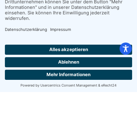
1900 Jahrhundert erbaut
Bauzeit: 1899–1900
Architektonische Höhe: 39 m
18 Meter über dem Meeresspiegel
Feuerhöhe: 180 ft (54,9 m)
Hej, Hilfe-Spørgsmål?
170 Stufen
Du benötigst Hilfe/Unterstützung/Fragen zur
Natur für Dich/ Hund?
Dann sende uns eine
Nachricht über den Messenger.
💙🇩🇰